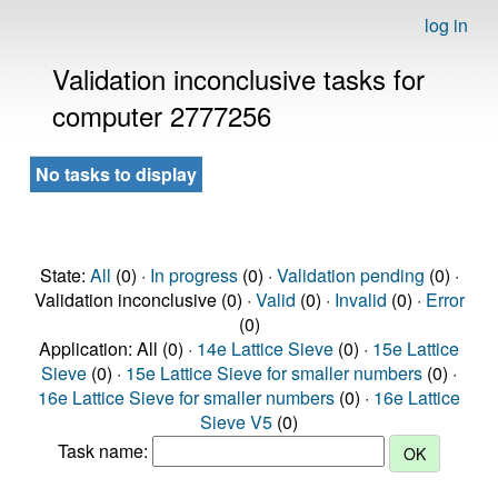
log in
Validation inconclusive tasks for
computer 2777256
No tasks to display
State:
All
(0) ·
In progress
(0) ·
Validation pending
(0) ·
Validation inconclusive (0) ·
Valid
(0) ·
Invalid
(0) ·
Error
(0)
Application: All (0) ·
14e Lattice Sieve
(0) ·
15e Lattice
Sieve
(0) ·
15e Lattice Sieve for smaller numbers
(0) ·
16e Lattice Sieve for smaller numbers
(0) ·
16e Lattice
Sieve V5
(0)
Task name: