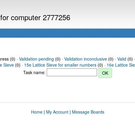
s for computer 2777256
gress (0) ·
Validation pending
(0) ·
Validation inconclusive
(0) ·
Valid
(0) 
ce Sieve
(0) ·
15e Lattice Sieve for smaller numbers
(0) ·
16e Lattice Si
Task name:
Home
|
My Account
|
Message Boards