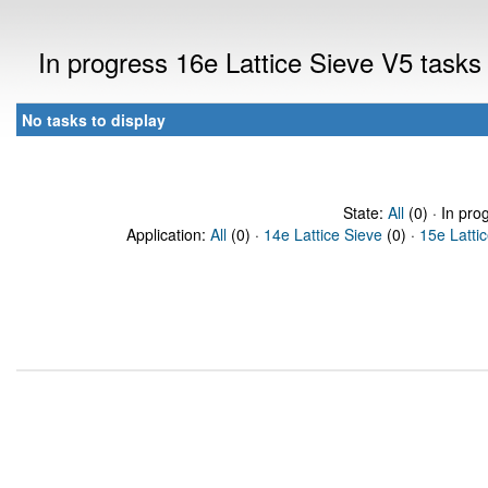
In progress 16e Lattice Sieve V5 task
No tasks to display
State:
All
(0) · In pro
Application:
All
(0) ·
14e Lattice Sieve
(0) ·
15e Latti