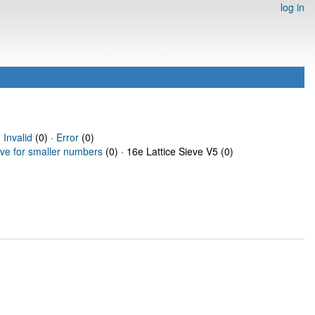
log in
·
Invalid
(0) ·
Error
(0)
eve for smaller numbers
(0) · 16e Lattice Sieve V5 (0)