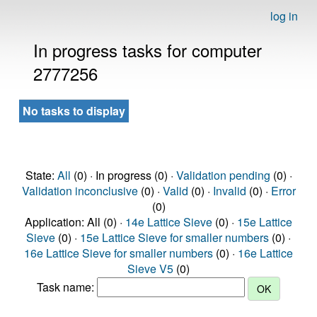
log in
In progress tasks for computer
2777256
No tasks to display
State:
All
(0) · In progress (0) ·
Validation pending
(0) ·
Validation inconclusive
(0) ·
Valid
(0) ·
Invalid
(0) ·
Error
(0)
Application: All (0) ·
14e Lattice Sieve
(0) ·
15e Lattice
Sieve
(0) ·
15e Lattice Sieve for smaller numbers
(0) ·
16e Lattice Sieve for smaller numbers
(0) ·
16e Lattice
Sieve V5
(0)
Task name: