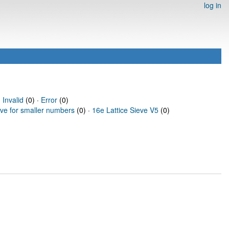
log in
·
Invalid
(0) ·
Error
(0)
eve for smaller numbers
(0) ·
16e Lattice Sieve V5
(0)