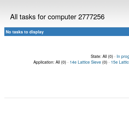
All tasks for computer 2777256
No tasks to display
State: All (0) ·
In pro
Application: All (0) ·
14e Lattice Sieve
(0) ·
15e Latti