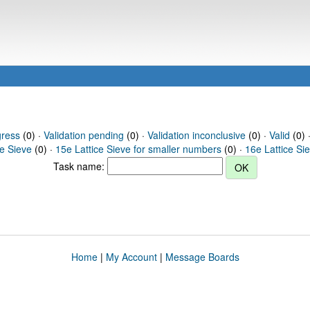
gress
(0) ·
Validation pending
(0) ·
Validation inconclusive
(0) ·
Valid
(0) 
ce Sieve
(0) ·
15e Lattice Sieve for smaller numbers
(0) ·
16e Lattice Si
Task name:
Home
|
My Account
|
Message Boards