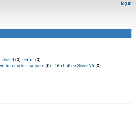
log in
·
Invalid
(0) ·
Error
(0)
eve for smaller numbers
(0) ·
16e Lattice Sieve V5
(0)