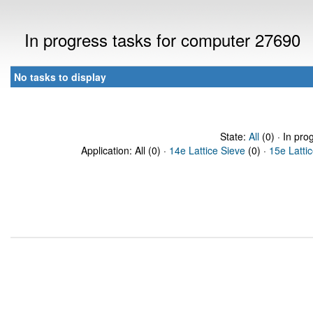
In progress tasks for computer 27690
No tasks to display
State:
All
(0) · In pro
Application: All (0) ·
14e Lattice Sieve
(0) ·
15e Latti