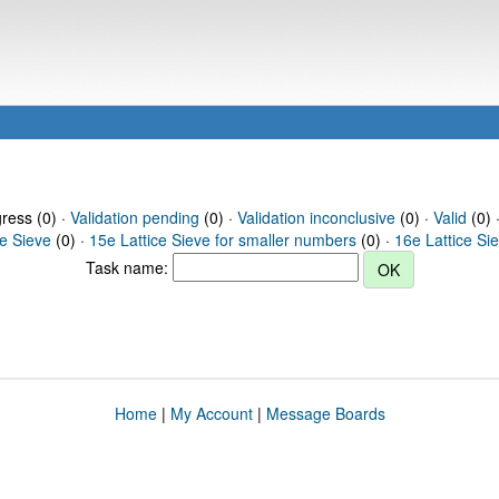
gress (0) ·
Validation pending
(0) ·
Validation inconclusive
(0) ·
Valid
(0) 
ce Sieve
(0) ·
15e Lattice Sieve for smaller numbers
(0) ·
16e Lattice Si
Task name:
Home
|
My Account
|
Message Boards