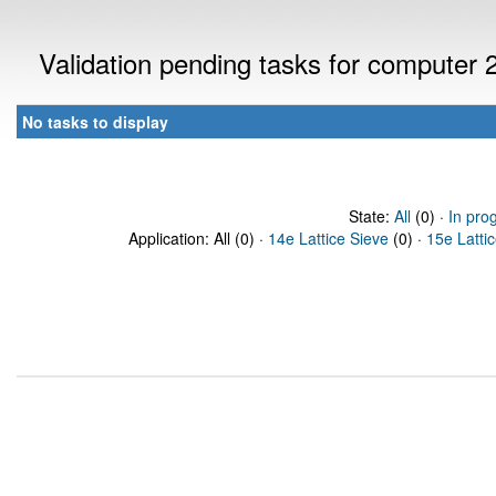
Validation pending tasks for computer
No tasks to display
State:
All
(0) ·
In pro
Application: All (0) ·
14e Lattice Sieve
(0) ·
15e Latti