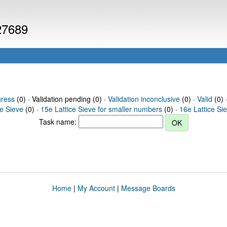
 27689
gress
(0) · Validation pending (0) ·
Validation inconclusive
(0) ·
Valid
(0) 
ce Sieve
(0) ·
15e Lattice Sieve for smaller numbers
(0) ·
16e Lattice Si
Task name:
Home
|
My Account
|
Message Boards