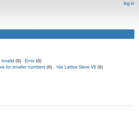
log in
·
Invalid
(0) ·
Error
(0)
eve for smaller numbers
(0) ·
16e Lattice Sieve V5
(0)