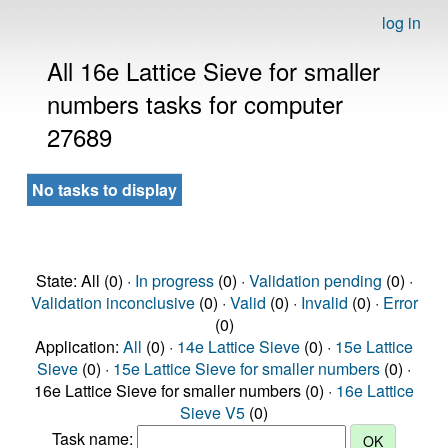
log in
All 16e Lattice Sieve for smaller
numbers tasks for computer
27689
No tasks to display
State: All (0) ·
In progress
(0) ·
Validation pending
(0) ·
Validation inconclusive
(0) ·
Valid
(0) ·
Invalid
(0) ·
Error
(0)
Application:
All
(0) ·
14e Lattice Sieve
(0) ·
15e Lattice
Sieve
(0) ·
15e Lattice Sieve for smaller numbers
(0) ·
16e Lattice Sieve for smaller numbers (0) ·
16e Lattice
Sieve V5
(0)
Task name: