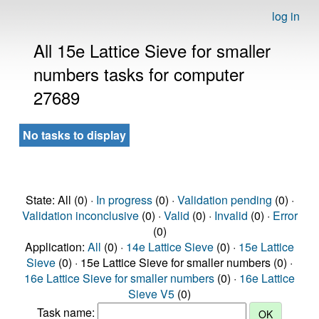
log in
All 15e Lattice Sieve for smaller
numbers tasks for computer
27689
No tasks to display
State: All (0) ·
In progress
(0) ·
Validation pending
(0) ·
Validation inconclusive
(0) ·
Valid
(0) ·
Invalid
(0) ·
Error
(0)
Application:
All
(0) ·
14e Lattice Sieve
(0) ·
15e Lattice
Sieve
(0) · 15e Lattice Sieve for smaller numbers (0) ·
16e Lattice Sieve for smaller numbers
(0) ·
16e Lattice
Sieve V5
(0)
Task name: