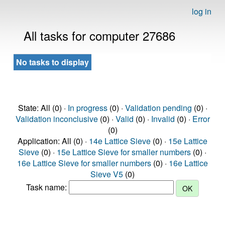
log in
All tasks for computer 27686
No tasks to display
State: All (0) ·
In progress
(0) ·
Validation pending
(0) ·
Validation inconclusive
(0) ·
Valid
(0) ·
Invalid
(0) ·
Error
(0)
Application: All (0) ·
14e Lattice Sieve
(0) ·
15e Lattice
Sieve
(0) ·
15e Lattice Sieve for smaller numbers
(0) ·
16e Lattice Sieve for smaller numbers
(0) ·
16e Lattice
Sieve V5
(0)
Task name: