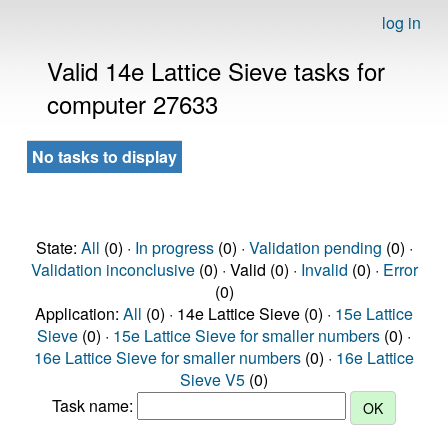
log in
Valid 14e Lattice Sieve tasks for
computer 27633
No tasks to display
State:
All
(0) ·
In progress
(0) ·
Validation pending
(0) ·
Validation inconclusive
(0) · Valid (0) ·
Invalid
(0) ·
Error
(0)
Application:
All
(0) · 14e Lattice Sieve (0) ·
15e Lattice
Sieve
(0) ·
15e Lattice Sieve for smaller numbers
(0) ·
16e Lattice Sieve for smaller numbers
(0) ·
16e Lattice
Sieve V5
(0)
Task name: