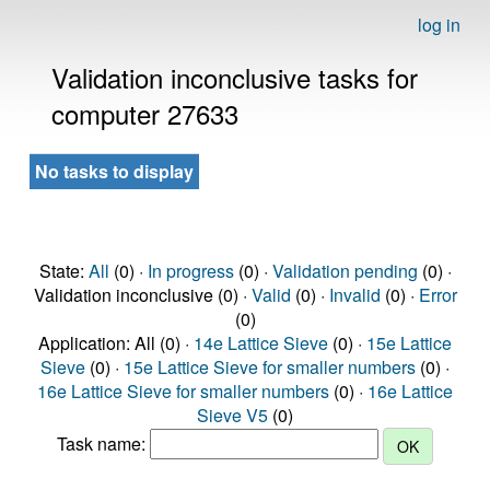
log in
Validation inconclusive tasks for
computer 27633
No tasks to display
State:
All
(0) ·
In progress
(0) ·
Validation pending
(0) ·
Validation inconclusive (0) ·
Valid
(0) ·
Invalid
(0) ·
Error
(0)
Application: All (0) ·
14e Lattice Sieve
(0) ·
15e Lattice
Sieve
(0) ·
15e Lattice Sieve for smaller numbers
(0) ·
16e Lattice Sieve for smaller numbers
(0) ·
16e Lattice
Sieve V5
(0)
Task name: