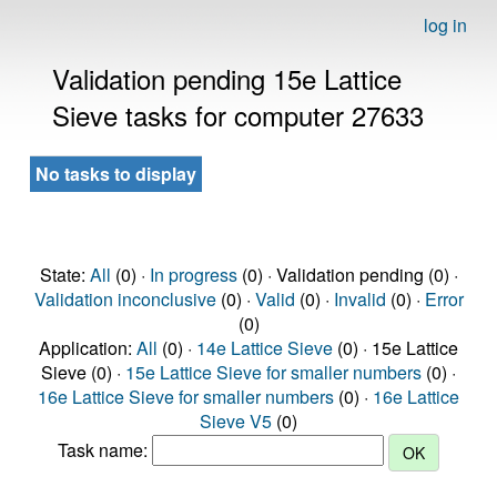
log in
Validation pending 15e Lattice
Sieve tasks for computer 27633
No tasks to display
State:
All
(0) ·
In progress
(0) · Validation pending (0) ·
Validation inconclusive
(0) ·
Valid
(0) ·
Invalid
(0) ·
Error
(0)
Application:
All
(0) ·
14e Lattice Sieve
(0) · 15e Lattice
Sieve (0) ·
15e Lattice Sieve for smaller numbers
(0) ·
16e Lattice Sieve for smaller numbers
(0) ·
16e Lattice
Sieve V5
(0)
Task name: