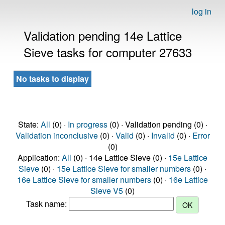
log in
Validation pending 14e Lattice
Sieve tasks for computer 27633
No tasks to display
State:
All
(0) ·
In progress
(0) · Validation pending (0) ·
Validation inconclusive
(0) ·
Valid
(0) ·
Invalid
(0) ·
Error
(0)
Application:
All
(0) · 14e Lattice Sieve (0) ·
15e Lattice
Sieve
(0) ·
15e Lattice Sieve for smaller numbers
(0) ·
16e Lattice Sieve for smaller numbers
(0) ·
16e Lattice
Sieve V5
(0)
Task name: