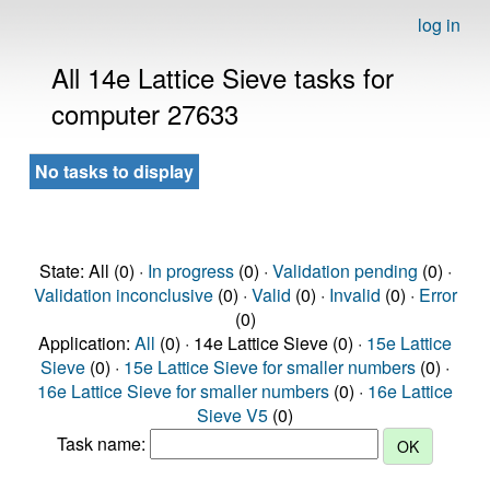
log in
All 14e Lattice Sieve tasks for
computer 27633
No tasks to display
State: All (0) ·
In progress
(0) ·
Validation pending
(0) ·
Validation inconclusive
(0) ·
Valid
(0) ·
Invalid
(0) ·
Error
(0)
Application:
All
(0) · 14e Lattice Sieve (0) ·
15e Lattice
Sieve
(0) ·
15e Lattice Sieve for smaller numbers
(0) ·
16e Lattice Sieve for smaller numbers
(0) ·
16e Lattice
Sieve V5
(0)
Task name: