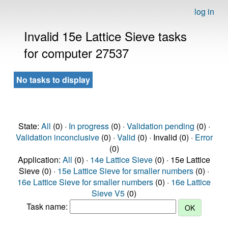
log in
Invalid 15e Lattice Sieve tasks
for computer 27537
No tasks to display
State:
All
(0) ·
In progress
(0) ·
Validation pending
(0) ·
Validation inconclusive
(0) ·
Valid
(0) · Invalid (0) ·
Error
(0)
Application:
All
(0) ·
14e Lattice Sieve
(0) · 15e Lattice
Sieve (0) ·
15e Lattice Sieve for smaller numbers
(0) ·
16e Lattice Sieve for smaller numbers
(0) ·
16e Lattice
Sieve V5
(0)
Task name: