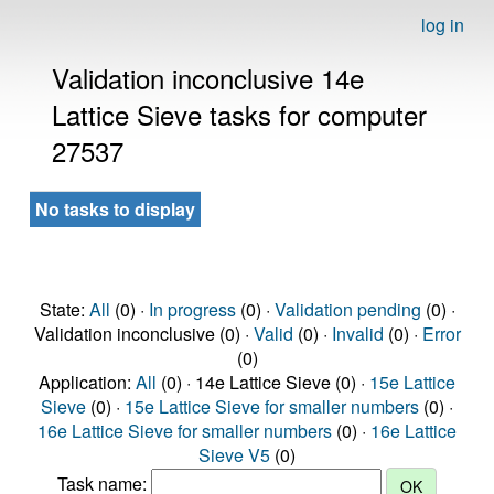
log in
Validation inconclusive 14e
Lattice Sieve tasks for computer
27537
No tasks to display
State:
All
(0) ·
In progress
(0) ·
Validation pending
(0) ·
Validation inconclusive (0) ·
Valid
(0) ·
Invalid
(0) ·
Error
(0)
Application:
All
(0) · 14e Lattice Sieve (0) ·
15e Lattice
Sieve
(0) ·
15e Lattice Sieve for smaller numbers
(0) ·
16e Lattice Sieve for smaller numbers
(0) ·
16e Lattice
Sieve V5
(0)
Task name: