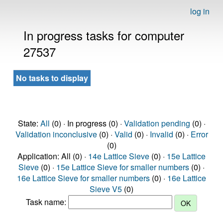
log in
In progress tasks for computer
27537
No tasks to display
State:
All
(0) · In progress (0) ·
Validation pending
(0) ·
Validation inconclusive
(0) ·
Valid
(0) ·
Invalid
(0) ·
Error
(0)
Application: All (0) ·
14e Lattice Sieve
(0) ·
15e Lattice
Sieve
(0) ·
15e Lattice Sieve for smaller numbers
(0) ·
16e Lattice Sieve for smaller numbers
(0) ·
16e Lattice
Sieve V5
(0)
Task name: