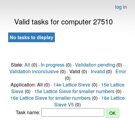
log in
Valid tasks for computer 27510
No tasks to display
State:
All
(0) ·
In progress
(0) ·
Validation pending
(0) ·
Validation inconclusive
(0) · Valid (0) ·
Invalid
(0) ·
Error
(0)
Application: All (0) ·
14e Lattice Sieve
(0) ·
15e Lattice
Sieve
(0) ·
15e Lattice Sieve for smaller numbers
(0) ·
16e Lattice Sieve for smaller numbers
(0) ·
16e Lattice
Sieve V5
(0)
Task name: