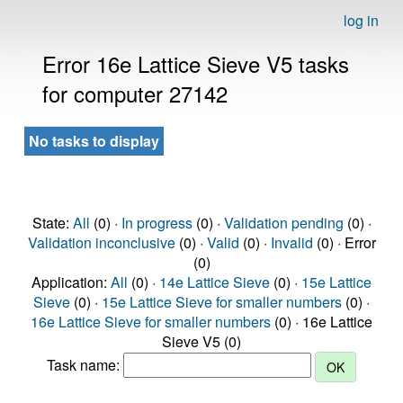
log in
Error 16e Lattice Sieve V5 tasks
for computer 27142
No tasks to display
State:
All
(0) ·
In progress
(0) ·
Validation pending
(0) ·
Validation inconclusive
(0) ·
Valid
(0) ·
Invalid
(0) · Error
(0)
Application:
All
(0) ·
14e Lattice Sieve
(0) ·
15e Lattice
Sieve
(0) ·
15e Lattice Sieve for smaller numbers
(0) ·
16e Lattice Sieve for smaller numbers
(0) · 16e Lattice
Sieve V5 (0)
Task name: