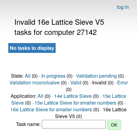
log in
Invalid 16e Lattice Sieve V5
tasks for computer 27142
No tasks to display
State:
All
(0) ·
In progress
(0) ·
Validation pending
(0) ·
Validation inconclusive
(0) ·
Valid
(0) · Invalid (0) ·
Error
(0)
Application:
All
(0) ·
14e Lattice Sieve
(0) ·
15e Lattice
Sieve
(0) ·
15e Lattice Sieve for smaller numbers
(0) ·
16e Lattice Sieve for smaller numbers
(0) · 16e Lattice
Sieve V5 (0)
Task name: