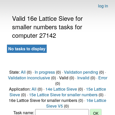
log in
Valid 16e Lattice Sieve for
smaller numbers tasks for
computer 27142
No tasks to display
State:
All
(0) ·
In progress
(0) ·
Validation pending
(0) ·
Validation inconclusive
(0) · Valid (0) ·
Invalid
(0) ·
Error
(0)
Application:
All
(0) ·
14e Lattice Sieve
(0) ·
15e Lattice
Sieve
(0) ·
15e Lattice Sieve for smaller numbers
(0) ·
16e Lattice Sieve for smaller numbers (0) ·
16e Lattice
Sieve V5
(0)
Task name: