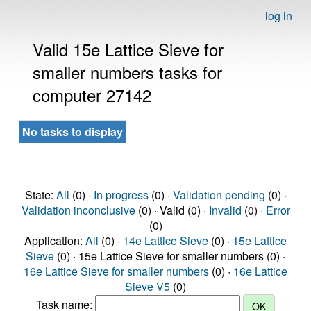
log in
Valid 15e Lattice Sieve for
smaller numbers tasks for
computer 27142
No tasks to display
State:
All
(0) ·
In progress
(0) ·
Validation pending
(0) ·
Validation inconclusive
(0) · Valid (0) ·
Invalid
(0) ·
Error
(0)
Application:
All
(0) ·
14e Lattice Sieve
(0) ·
15e Lattice
Sieve
(0) · 15e Lattice Sieve for smaller numbers (0) ·
16e Lattice Sieve for smaller numbers
(0) ·
16e Lattice
Sieve V5
(0)
Task name: