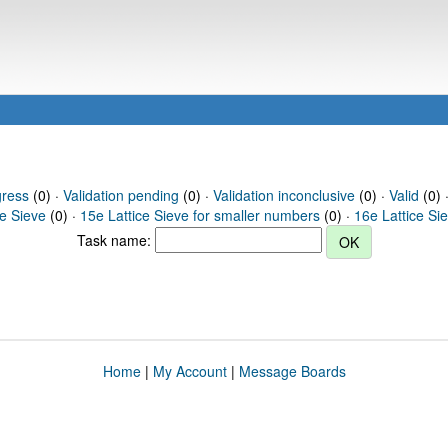
gress
(0) ·
Validation pending
(0) ·
Validation inconclusive
(0) ·
Valid
(0) 
ce Sieve
(0) ·
15e Lattice Sieve for smaller numbers
(0) ·
16e Lattice Si
Task name:
Home
|
My Account
|
Message Boards