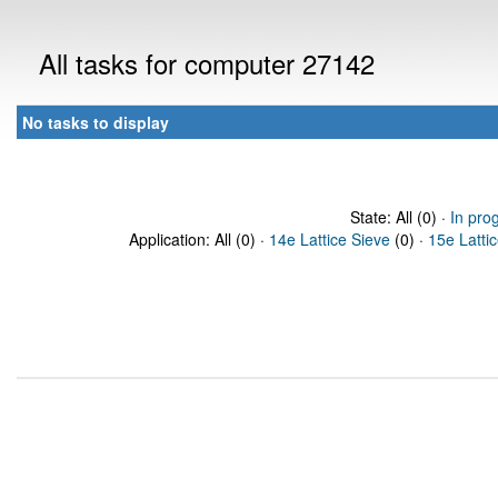
All tasks for computer 27142
No tasks to display
State: All (0) ·
In pro
Application: All (0) ·
14e Lattice Sieve
(0) ·
15e Latti