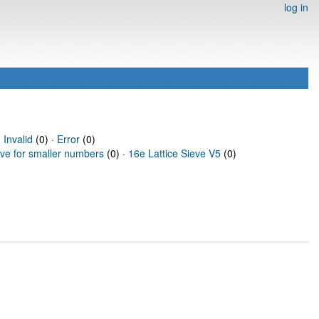
log in
·
Invalid
(0) ·
Error
(0)
eve for smaller numbers
(0) ·
16e Lattice Sieve V5
(0)