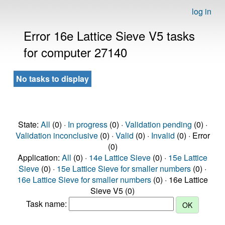
log in
Error 16e Lattice Sieve V5 tasks
for computer 27140
No tasks to display
State:
All
(0) ·
In progress
(0) ·
Validation pending
(0) ·
Validation inconclusive
(0) ·
Valid
(0) ·
Invalid
(0) · Error
(0)
Application:
All
(0) ·
14e Lattice Sieve
(0) ·
15e Lattice
Sieve
(0) ·
15e Lattice Sieve for smaller numbers
(0) ·
16e Lattice Sieve for smaller numbers
(0) · 16e Lattice
Sieve V5 (0)
Task name: