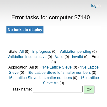
log in
Error tasks for computer 27140
No tasks to display
State:
All
(0) ·
In progress
(0) ·
Validation pending
(0) ·
Validation inconclusive
(0) ·
Valid
(0) ·
Invalid
(0) · Error
(0)
Application: All (0) ·
14e Lattice Sieve
(0) ·
15e Lattice
Sieve
(0) ·
15e Lattice Sieve for smaller numbers
(0) ·
16e Lattice Sieve for smaller numbers
(0) ·
16e Lattice
Sieve V5
(0)
Task name: