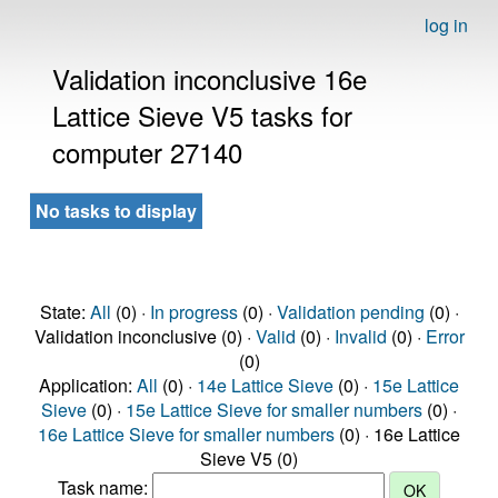
log in
Validation inconclusive 16e
Lattice Sieve V5 tasks for
computer 27140
No tasks to display
State:
All
(0) ·
In progress
(0) ·
Validation pending
(0) ·
Validation inconclusive (0) ·
Valid
(0) ·
Invalid
(0) ·
Error
(0)
Application:
All
(0) ·
14e Lattice Sieve
(0) ·
15e Lattice
Sieve
(0) ·
15e Lattice Sieve for smaller numbers
(0) ·
16e Lattice Sieve for smaller numbers
(0) · 16e Lattice
Sieve V5 (0)
Task name: