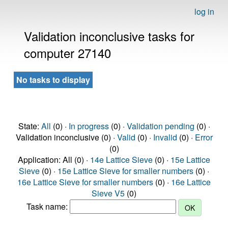
log in
Validation inconclusive tasks for
computer 27140
No tasks to display
State:
All
(0) ·
In progress
(0) ·
Validation pending
(0) ·
Validation inconclusive (0) ·
Valid
(0) ·
Invalid
(0) ·
Error
(0)
Application: All (0) ·
14e Lattice Sieve
(0) ·
15e Lattice
Sieve
(0) ·
15e Lattice Sieve for smaller numbers
(0) ·
16e Lattice Sieve for smaller numbers
(0) ·
16e Lattice
Sieve V5
(0)
Task name: