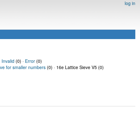
log in
·
Invalid
(0) ·
Error
(0)
eve for smaller numbers
(0) · 16e Lattice Sieve V5 (0)