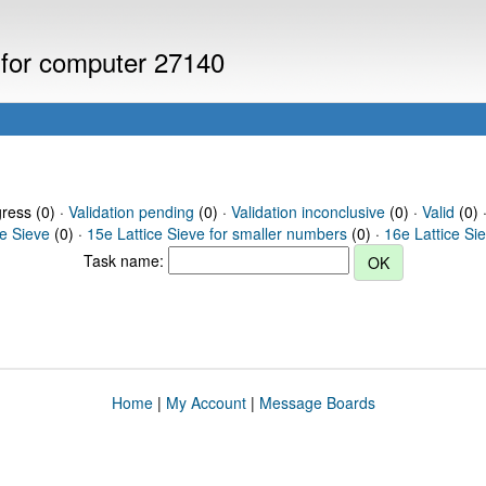
s for computer 27140
gress (0) ·
Validation pending
(0) ·
Validation inconclusive
(0) ·
Valid
(0) 
ce Sieve
(0) ·
15e Lattice Sieve for smaller numbers
(0) ·
16e Lattice Si
Task name:
Home
|
My Account
|
Message Boards