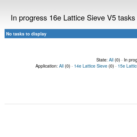
In progress 16e Lattice Sieve V5 task
No tasks to display
State:
All
(0) · In pro
Application:
All
(0) ·
14e Lattice Sieve
(0) ·
15e Latti