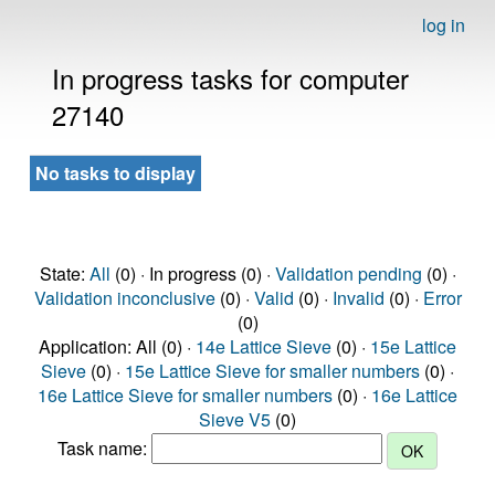
log in
In progress tasks for computer
27140
No tasks to display
State:
All
(0) · In progress (0) ·
Validation pending
(0) ·
Validation inconclusive
(0) ·
Valid
(0) ·
Invalid
(0) ·
Error
(0)
Application: All (0) ·
14e Lattice Sieve
(0) ·
15e Lattice
Sieve
(0) ·
15e Lattice Sieve for smaller numbers
(0) ·
16e Lattice Sieve for smaller numbers
(0) ·
16e Lattice
Sieve V5
(0)
Task name: