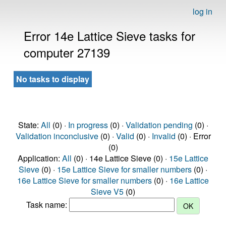
log in
Error 14e Lattice Sieve tasks for
computer 27139
No tasks to display
State:
All
(0) ·
In progress
(0) ·
Validation pending
(0) ·
Validation inconclusive
(0) ·
Valid
(0) ·
Invalid
(0) · Error
(0)
Application:
All
(0) · 14e Lattice Sieve (0) ·
15e Lattice
Sieve
(0) ·
15e Lattice Sieve for smaller numbers
(0) ·
16e Lattice Sieve for smaller numbers
(0) ·
16e Lattice
Sieve V5
(0)
Task name: