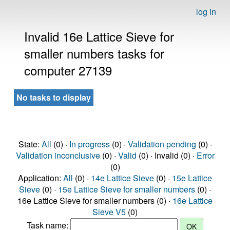
log in
Invalid 16e Lattice Sieve for
smaller numbers tasks for
computer 27139
No tasks to display
State:
All
(0) ·
In progress
(0) ·
Validation pending
(0) ·
Validation inconclusive
(0) ·
Valid
(0) · Invalid (0) ·
Error
(0)
Application:
All
(0) ·
14e Lattice Sieve
(0) ·
15e Lattice
Sieve
(0) ·
15e Lattice Sieve for smaller numbers
(0) ·
16e Lattice Sieve for smaller numbers (0) ·
16e Lattice
Sieve V5
(0)
Task name: