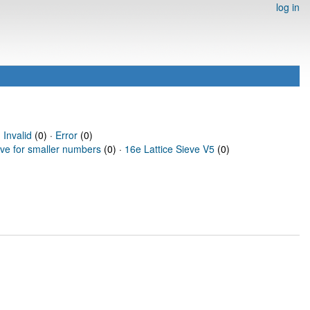
log in
·
Invalid
(0) ·
Error
(0)
eve for smaller numbers
(0) ·
16e Lattice Sieve V5
(0)