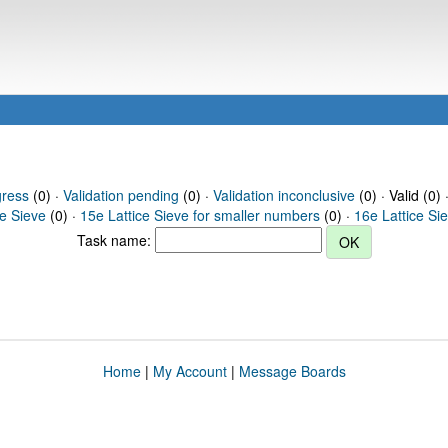
gress
(0) ·
Validation pending
(0) ·
Validation inconclusive
(0) · Valid (0) 
ce Sieve
(0) ·
15e Lattice Sieve for smaller numbers
(0) ·
16e Lattice Si
Task name:
Home
|
My Account
|
Message Boards