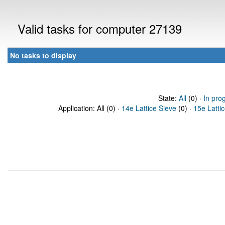
Valid tasks for computer 27139
No tasks to display
State:
All
(0) ·
In pro
Application: All (0) ·
14e Lattice Sieve
(0) ·
15e Latti