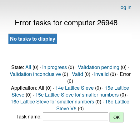
log in
Error tasks for computer 26948
No tasks to display
State:
All
(0) ·
In progress
(0) ·
Validation pending
(0) ·
Validation inconclusive
(0) ·
Valid
(0) ·
Invalid
(0) · Error
(0)
Application: All (0) ·
14e Lattice Sieve
(0) ·
15e Lattice
Sieve
(0) ·
15e Lattice Sieve for smaller numbers
(0) ·
16e Lattice Sieve for smaller numbers
(0) ·
16e Lattice
Sieve V5
(0)
Task name: