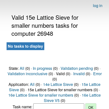
log in
Valid 15e Lattice Sieve for
smaller numbers tasks for
computer 26948
No tasks to display
State:
All
(0) ·
In progress
(0) ·
Validation pending
(0) ·
Validation inconclusive
(0) · Valid (0) ·
Invalid
(0) ·
Error
(0)
Application:
All
(0) ·
14e Lattice Sieve
(0) ·
15e Lattice
Sieve
(0) · 15e Lattice Sieve for smaller numbers (0) ·
16e Lattice Sieve for smaller numbers
(0) ·
16e Lattice
Sieve V5
(0)
Task name: