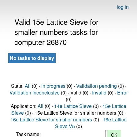
log in
Valid 15e Lattice Sieve for
smaller numbers tasks for
computer 26870
No tasks to display
State:
All
(0) ·
In progress
(0) ·
Validation pending
(0) ·
Validation inconclusive
(0) · Valid (0) ·
Invalid
(0) ·
Error
(0)
Application:
All
(0) ·
14e Lattice Sieve
(0) ·
15e Lattice
Sieve
(0) · 15e Lattice Sieve for smaller numbers (0) ·
16e Lattice Sieve for smaller numbers
(0) ·
16e Lattice
Sieve V5
(0)
Task name: