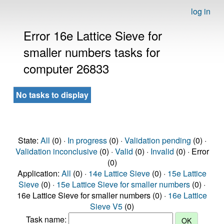
log in
Error 16e Lattice Sieve for
smaller numbers tasks for
computer 26833
No tasks to display
State:
All
(0) ·
In progress
(0) ·
Validation pending
(0) ·
Validation inconclusive
(0) ·
Valid
(0) ·
Invalid
(0) · Error
(0)
Application:
All
(0) ·
14e Lattice Sieve
(0) ·
15e Lattice
Sieve
(0) ·
15e Lattice Sieve for smaller numbers
(0) ·
16e Lattice Sieve for smaller numbers (0) ·
16e Lattice
Sieve V5
(0)
Task name: