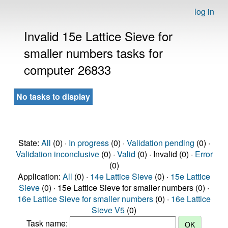
log in
Invalid 15e Lattice Sieve for
smaller numbers tasks for
computer 26833
No tasks to display
State:
All
(0) ·
In progress
(0) ·
Validation pending
(0) ·
Validation inconclusive
(0) ·
Valid
(0) · Invalid (0) ·
Error
(0)
Application:
All
(0) ·
14e Lattice Sieve
(0) ·
15e Lattice
Sieve
(0) · 15e Lattice Sieve for smaller numbers (0) ·
16e Lattice Sieve for smaller numbers
(0) ·
16e Lattice
Sieve V5
(0)
Task name: