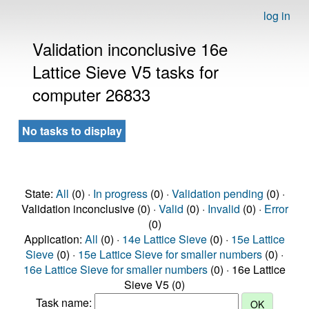
log in
Validation inconclusive 16e
Lattice Sieve V5 tasks for
computer 26833
No tasks to display
State:
All
(0) ·
In progress
(0) ·
Validation pending
(0) ·
Validation inconclusive (0) ·
Valid
(0) ·
Invalid
(0) ·
Error
(0)
Application:
All
(0) ·
14e Lattice Sieve
(0) ·
15e Lattice
Sieve
(0) ·
15e Lattice Sieve for smaller numbers
(0) ·
16e Lattice Sieve for smaller numbers
(0) · 16e Lattice
Sieve V5 (0)
Task name: