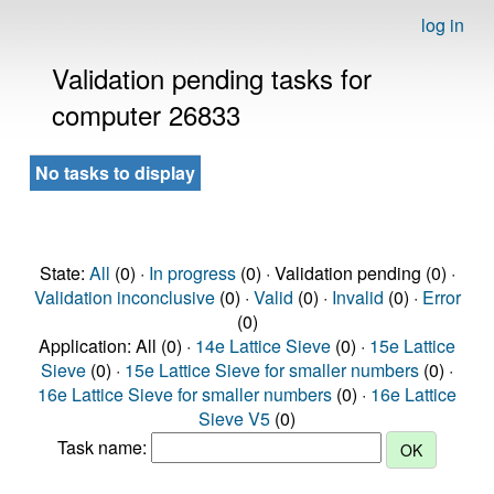
log in
Validation pending tasks for
computer 26833
No tasks to display
State:
All
(0) ·
In progress
(0) · Validation pending (0) ·
Validation inconclusive
(0) ·
Valid
(0) ·
Invalid
(0) ·
Error
(0)
Application: All (0) ·
14e Lattice Sieve
(0) ·
15e Lattice
Sieve
(0) ·
15e Lattice Sieve for smaller numbers
(0) ·
16e Lattice Sieve for smaller numbers
(0) ·
16e Lattice
Sieve V5
(0)
Task name: