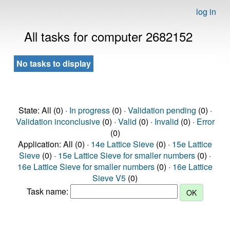
log in
All tasks for computer 2682152
No tasks to display
State: All (0) ·
In progress
(0) ·
Validation pending
(0) ·
Validation inconclusive
(0) ·
Valid
(0) ·
Invalid
(0) ·
Error
(0)
Application: All (0) ·
14e Lattice Sieve
(0) ·
15e Lattice
Sieve
(0) ·
15e Lattice Sieve for smaller numbers
(0) ·
16e Lattice Sieve for smaller numbers
(0) ·
16e Lattice
Sieve V5
(0)
Task name: