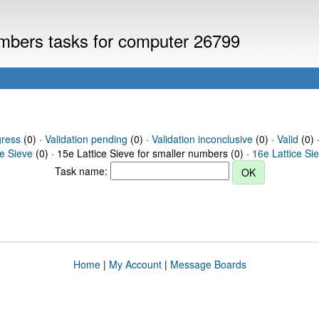
numbers tasks for computer 26799
gress
(0) ·
Validation pending
(0) ·
Validation inconclusive
(0) ·
Valid
(0) ·
ce Sieve
(0) · 15e Lattice Sieve for smaller numbers (0) ·
16e Lattice Si
Task name:
Home
|
My Account
|
Message Boards