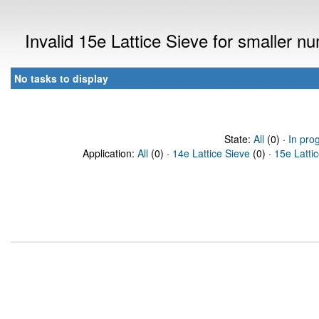
Invalid 15e Lattice Sieve for smaller 
No tasks to display
State:
All
(0) ·
In pro
Application:
All
(0) ·
14e Lattice Sieve
(0) ·
15e Latti