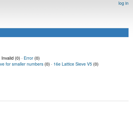
log in
 Invalid (0) ·
Error
(0)
eve for smaller numbers
(0) ·
16e Lattice Sieve V5
(0)