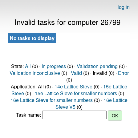
log in
Invalid tasks for computer 26799
No tasks to display
State:
All
(0) ·
In progress
(0) ·
Validation pending
(0) ·
Validation inconclusive
(0) ·
Valid
(0) · Invalid (0) ·
Error
(0)
Application: All (0) ·
14e Lattice Sieve
(0) ·
15e Lattice
Sieve
(0) ·
15e Lattice Sieve for smaller numbers
(0) ·
16e Lattice Sieve for smaller numbers
(0) ·
16e Lattice
Sieve V5
(0)
Task name: