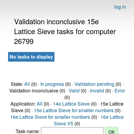
log in
Validation inconclusive 15e
Lattice Sieve tasks for computer
26799
No tasks to display
State:
All
(0) ·
In progress
(0) ·
Validation pending
(0) ·
Validation inconclusive (0) ·
Valid
(0) ·
Invalid
(0) ·
Error
(0)
Application:
All
(0) ·
14e Lattice Sieve
(0) · 15e Lattice
Sieve (0) ·
15e Lattice Sieve for smaller numbers
(0) ·
16e Lattice Sieve for smaller numbers
(0) ·
16e Lattice
Sieve V5
(0)
Task name: