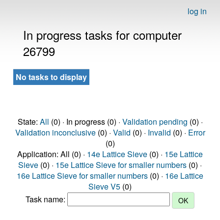
log in
In progress tasks for computer
26799
No tasks to display
State:
All
(0) · In progress (0) ·
Validation pending
(0) ·
Validation inconclusive
(0) ·
Valid
(0) ·
Invalid
(0) ·
Error
(0)
Application: All (0) ·
14e Lattice Sieve
(0) ·
15e Lattice
Sieve
(0) ·
15e Lattice Sieve for smaller numbers
(0) ·
16e Lattice Sieve for smaller numbers
(0) ·
16e Lattice
Sieve V5
(0)
Task name: