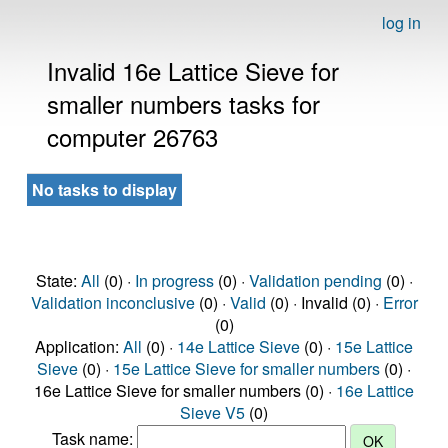
log in
Invalid 16e Lattice Sieve for
smaller numbers tasks for
computer 26763
No tasks to display
State:
All
(0) ·
In progress
(0) ·
Validation pending
(0) ·
Validation inconclusive
(0) ·
Valid
(0) · Invalid (0) ·
Error
(0)
Application:
All
(0) ·
14e Lattice Sieve
(0) ·
15e Lattice
Sieve
(0) ·
15e Lattice Sieve for smaller numbers
(0) ·
16e Lattice Sieve for smaller numbers (0) ·
16e Lattice
Sieve V5
(0)
Task name: