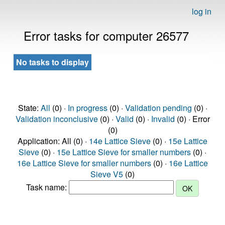
log in
Error tasks for computer 26577
No tasks to display
State:
All
(0) ·
In progress
(0) ·
Validation pending
(0) ·
Validation inconclusive
(0) ·
Valid
(0) ·
Invalid
(0) · Error
(0)
Application: All (0) ·
14e Lattice Sieve
(0) ·
15e Lattice
Sieve
(0) ·
15e Lattice Sieve for smaller numbers
(0) ·
16e Lattice Sieve for smaller numbers
(0) ·
16e Lattice
Sieve V5
(0)
Task name: