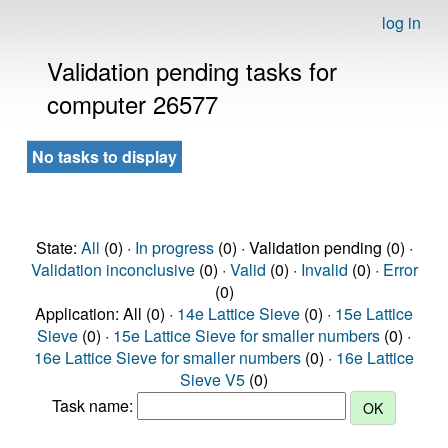
log in
Validation pending tasks for
computer 26577
No tasks to display
State:
All
(0) ·
In progress
(0) · Validation pending (0) ·
Validation inconclusive
(0) ·
Valid
(0) ·
Invalid
(0) ·
Error
(0)
Application: All (0) ·
14e Lattice Sieve
(0) ·
15e Lattice
Sieve
(0) ·
15e Lattice Sieve for smaller numbers
(0) ·
16e Lattice Sieve for smaller numbers
(0) ·
16e Lattice
Sieve V5
(0)
Task name: