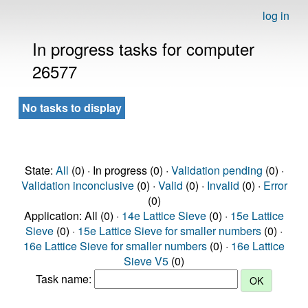
log in
In progress tasks for computer
26577
No tasks to display
State:
All
(0) · In progress (0) ·
Validation pending
(0) ·
Validation inconclusive
(0) ·
Valid
(0) ·
Invalid
(0) ·
Error
(0)
Application: All (0) ·
14e Lattice Sieve
(0) ·
15e Lattice
Sieve
(0) ·
15e Lattice Sieve for smaller numbers
(0) ·
16e Lattice Sieve for smaller numbers
(0) ·
16e Lattice
Sieve V5
(0)
Task name: