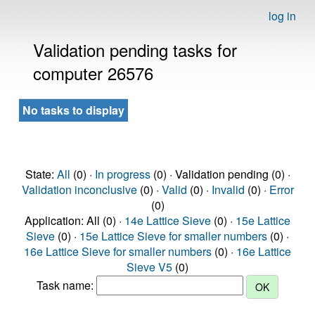
log in
Validation pending tasks for
computer 26576
No tasks to display
State:
All
(0) ·
In progress
(0) · Validation pending (0) ·
Validation inconclusive
(0) ·
Valid
(0) ·
Invalid
(0) ·
Error
(0)
Application: All (0) ·
14e Lattice Sieve
(0) ·
15e Lattice
Sieve
(0) ·
15e Lattice Sieve for smaller numbers
(0) ·
16e Lattice Sieve for smaller numbers
(0) ·
16e Lattice
Sieve V5
(0)
Task name: