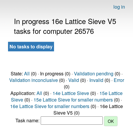
log in
In progress 16e Lattice Sieve V5
tasks for computer 26576
No tasks to display
State:
All
(0) · In progress (0) ·
Validation pending
(0) ·
Validation inconclusive
(0) ·
Valid
(0) ·
Invalid
(0) ·
Error
(0)
Application:
All
(0) ·
14e Lattice Sieve
(0) ·
15e Lattice
Sieve
(0) ·
15e Lattice Sieve for smaller numbers
(0) ·
16e Lattice Sieve for smaller numbers
(0) · 16e Lattice
Sieve V5 (0)
Task name: